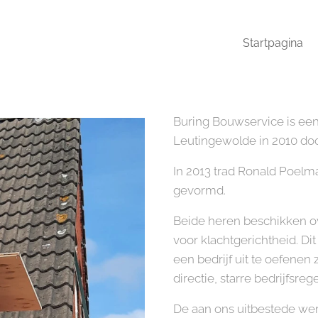
Startpagina
Buring Bouwservice is een
Leutingewolde in 2010 do
In 2013 trad Ronald Poelma 
gevormd.
Beide heren beschikken o
voor klachtgerichtheid. Dit
een bedrijf uit te oefenen 
directie, starre bedrijfsr
De aan ons uitbestede w