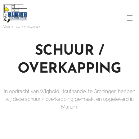
Voor al uw bouwwerken
SCHUUR /
OVERKAPPING
In opdracht van Wigbold Houthandel te Groningen hebben
wij deze schuur / overkapping gemaakt en opgeleverd in
Marum.